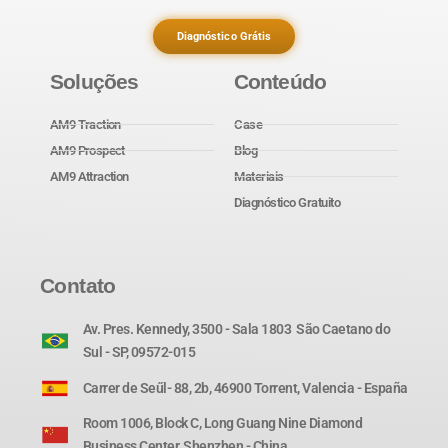
Diagnóstico Grátis
Soluções
Conteúdo
AM9 Traction
Case
AM9 Prospect
Blog
AM9 Attraction
Materiais
Diagnóstico Gratuito
Contato
Av. Pres. Kennedy, 3500 - Sala 1803 São Caetano do
Sul - SP, 09572-015
Carrer de Seűl- 88, 2b, 46900 Torrent, Valencia - España
Room 1006, Block C, Long Guang Nine Diamond
Business Center, Shenzhen - China