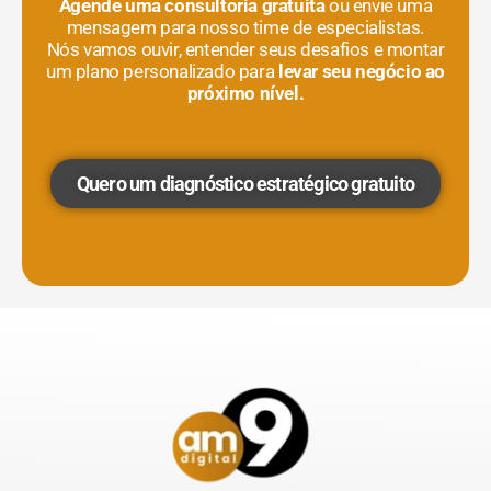
Agende uma consultoria gratuita
ou envie uma
mensagem para nosso time de especialistas.
Nós vamos ouvir, entender seus desafios e montar
um plano personalizado para
levar seu negócio ao
próximo nível.
Quero um diagnóstico estratégico gratuito