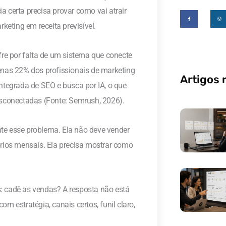
a certa precisa provar como vai atrair
F
I
a
n
c
s
e
t
keting em receita previsível.
b
a
o
g
o
r
k
a
-
m
f
fre por falta de um sistema que conecte
enas 22% dos profissionais de marketing
Artigos 
ntegrada de SEO e busca por IA, o que
conectadas (Fonte: Semrush, 2026).
te esse problema. Ela não deve vender
órios mensais. Ela precisa mostrar como
: cadê as vendas? A resposta não está
m estratégia, canais certos, funil claro,